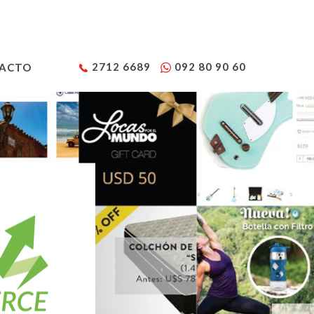
2712 6689
092 80 90 60
ACTO